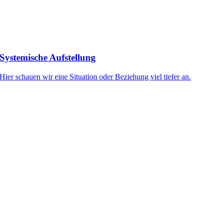
Systemische Aufstellung
Hier schauen wir eine Situation oder Beziehung viel tiefer an.