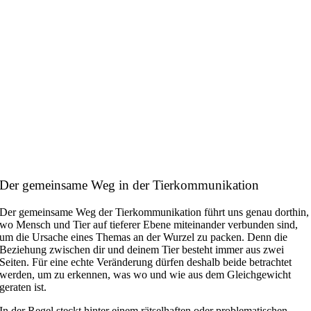
Der gemeinsame Weg in der Tierkommunikation
Der gemeinsame Weg der Tierkommunikation führt uns genau dorthin,
wo Mensch und Tier auf tieferer Ebene miteinander verbunden sind,
um die Ursache eines Themas an der Wurzel zu packen. Denn die
Beziehung zwischen dir und deinem Tier besteht immer aus zwei
Seiten. Für eine echte Veränderung dürfen deshalb beide betrachtet
werden, um zu erkennen, was wo und wie aus dem Gleichgewicht
geraten ist.
In der Regel steckt hinter einem rätselhaften oder problematischen