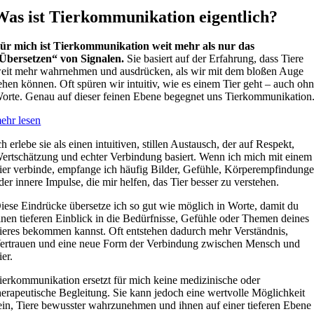
Was ist Tierkommunikation eigentlich?
ür mich ist Tierkommunikation weit mehr als nur das
Übersetzen“ von Signalen.
Sie basiert auf der Erfahrung, dass Tiere
eit mehr wahrnehmen und ausdrücken, als wir mit dem bloßen Auge
ehen können. Oft spüren wir intuitiv, wie es einem Tier geht – auch oh
orte. Genau auf dieser feinen Ebene begegnet uns Tierkommunikation
ehr lesen
ch erlebe sie als einen intuitiven, stillen Austausch, der auf Respekt,
ertschätzung und echter Verbindung basiert. Wenn ich mich mit einem
ier verbinde, empfange ich häufig Bilder, Gefühle, Körperempfindung
der innere Impulse, die mir helfen, das Tier besser zu verstehen.
iese Eindrücke übersetze ich so gut wie möglich in Worte, damit du
inen tieferen Einblick in die Bedürfnisse, Gefühle oder Themen deines
ieres bekommen kannst. Oft entstehen dadurch mehr Verständnis,
ertrauen und eine neue Form der Verbindung zwischen Mensch und
ier.
ierkommunikation ersetzt für mich keine medizinische oder
herapeutische Begleitung. Sie kann jedoch eine wertvolle Möglichkeit
ein, Tiere bewusster wahrzunehmen und ihnen auf einer tieferen Ebene